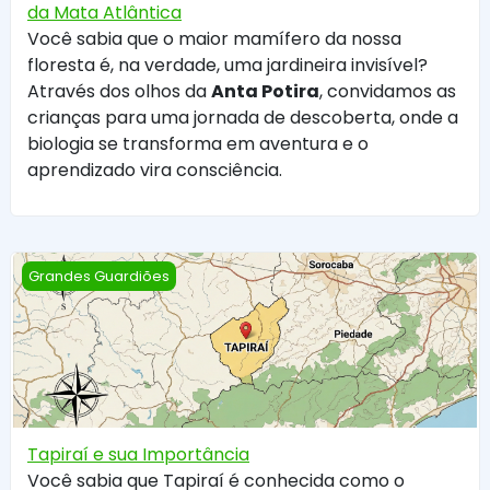
da Mata Atlântica
Você sabia que o maior mamífero da nossa
floresta é, na verdade, uma jardineira invisível?
Através dos olhos da
Anta Potira
, convidamos as
crianças para uma jornada de descoberta, onde a
biologia se transforma em aventura e o
aprendizado vira consciência.
Tapiraí e sua Importância
Grandes Guardiões
Tapiraí e sua Importância
Você sabia que Tapiraí é conhecida como o