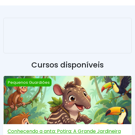
Cursos disponíveis
Conhecendo a anta: Potira: A Grande Jardineira da Ma
Pequenos Guardiões
Conhecendo a anta: Potira: A Grande Jardineira